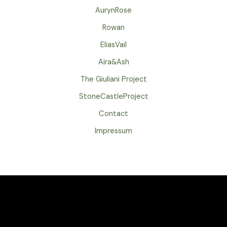
b
o
g
f
AurynRose
e
o
r
y
Rowan
k
a
m
EliasVail
Aira&Ash
The Giuliani Project
StoneCastleProject
Contact
Impressum