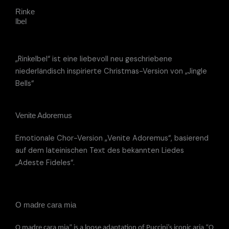
Rinke
lbel
„Rinkelbel“ ist eine liebevoll neu geschriebene
niederländisch inspirierte Christmas-Version von „Jingle
Bells“
Venite Adoremus
Emotionale Chor-Version „Venite Adoremus“, basierend
auf dem lateinischen Text des bekannten Liedes
„Adeste Fideles“.
O madre cara mia
O madre cara mia” is a loose adaptation of Puccini’s iconic aria “O