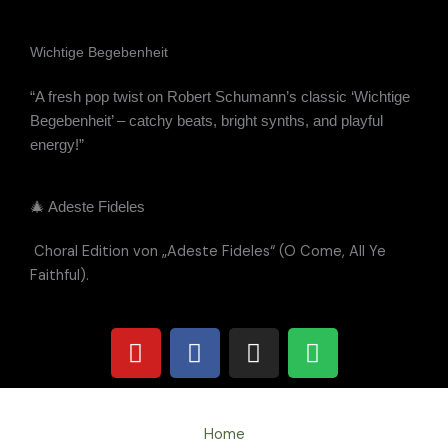
Wichtige Begebenheit
“A fresh pop twist on Robert Schumann’s classic ‘Wichtige
Begebenheit’ – catchy beats, bright synths, and playful
energy!”
🎄 Adeste Fideles
Choral Edition von „Adeste Fideles“ (O Come, All Ye
Faithful).
Y
F
I
S
o
a
n
p
u
c
s
o
t
e
t
t
u
b
a
i
Home