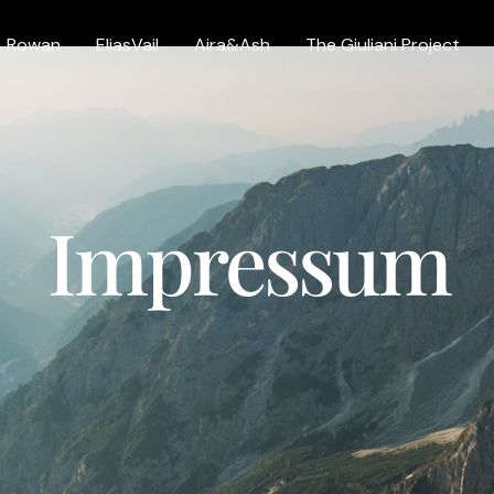
Rowan
EliasVail
Aira&Ash
The Giuliani Project
Impressum